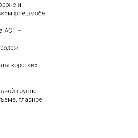
ороне и
йском флешмобе
а АСТ –
продаж
аты коротких
льной группе
ъеме, главное,