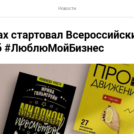
Новости
ах стартовал Всероссийск
 #ЛюблюМойБизнес