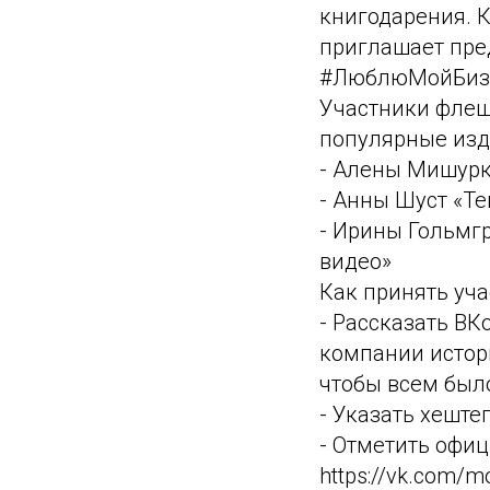
книгодарения. К
приглашает пре
#ЛюблюМойБиз
Участники флеш
популярные изд
- Алены Мишурк
- Анны Шуст «Те
- Ирины Гольмг
видео»
Как принять уч
- Рассказать ВК
компании истори
чтобы всем было
- Указать хешт
- Отметить офи
https://vk.com/mo