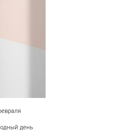
февраля
родный день